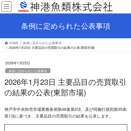
コ
ナ
ン
ビ
テ
ゲ
ン
ー
条例に定められた公表事項
ツ
シ
へ
ョ
ス
ン
HOME
条例に定められた公表事項
キ
に
2026年1月23日 主要品目の売買取引の結果の公表(東部市場)
ッ
移
プ
動
2026年1月23日
条例に定められた公表事項
2026年1月23日 主要品目の売買取引
の結果の公表(東部市場)
神戸市中央卸売市場業務条例第48条第2項、及び同施行規則第35条
第1項に基づき、主要品目の売買取引の結果を公表します。