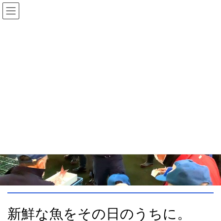
コ
ナ
ン
ビ
テ
ゲ
ン
ー
鮮魚加工販売部
ツ
シ
へ
ョ
ス
ン
HOME
鮮魚加工販売部
キ
に
ッ
移
プ
動
新鮮な魚をその日のうちに。