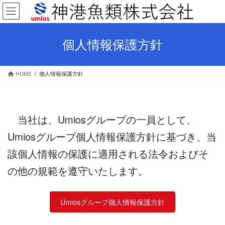
コ
ナ
ン
ビ
テ
ゲ
ン
ー
個人情報保護方針
ツ
シ
へ
ョ
ス
ン
HOME
個人情報保護方針
キ
に
ッ
移
プ
動
当社は、Umiosグループの一員として、
Umiosグループ個人情報保護方針に基づき、当
該個人情報の保護に適用される法令およびそ
の他の規範を遵守いたします。
Umiosグループ個人情報保護方針