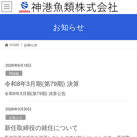
コ
ナ
ン
ビ
テ
ゲ
ン
ー
お知らせ
ツ
シ
へ
ョ
ス
ン
HOME
お知らせ
キ
に
ッ
移
プ
動
2026年6月18日
IR情報
令和8年3月期(第79期) 決算
令和8年3月期(第79期) 決算公告
2026年3月30日
お知らせ
新任取締役の就任について