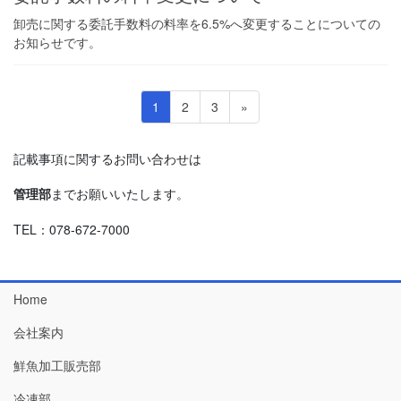
卸売に関する委託手数料の料率を6.5%へ変更することについての
お知らせです。
投
固
固
固
1
2
3
»
稿
定
定
定
ペ
ペ
ペ
の
記載事項に関するお問い合わせは
ー
ー
ー
ペ
ジ
ジ
ジ
管理部
までお願いいたします。
ー
ジ
TEL：078-672-7000
送
り
Home
会社案内
鮮魚加工販売部
冷凍部