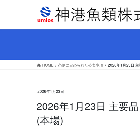
コ
ナ
ン
ビ
テ
ゲ
ン
ー
ツ
シ
へ
ョ
ス
ン
キ
に
ッ
移
HOME
条例に定められた公表事項
2026年1月23日
プ
動
2026年1月23日
2026年1月23日 主
(本場)