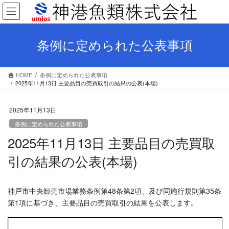
コ
ナ
ン
ビ
テ
ゲ
ン
ー
条例に定められた公表事項
ツ
シ
へ
ョ
ス
ン
HOME
条例に定められた公表事項
キ
に
2025年11月13日 主要品目の売買取引の結果の公表(本場)
ッ
移
プ
動
2025年11月13日
条例に定められた公表事項
2025年11月13日 主要品目の売買取
引の結果の公表(本場)
神戸市中央卸売市場業務条例第48条第2項、及び同施行規則第35条
第1項に基づき、主要品目の売買取引の結果を公表します。