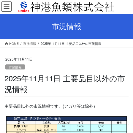
コ
ナ
ン
ビ
テ
ゲ
ン
ー
市況情報
ツ
シ
へ
ョ
ス
ン
HOME
市況情報
2025年11月11日 主要品目以外の市況情報
キ
に
ッ
移
プ
動
2025年11月11日
市況情報
2025年11月11日 主要品目以外の市
況情報
主要品目以外の市況情報です。(アガリ等は除外）