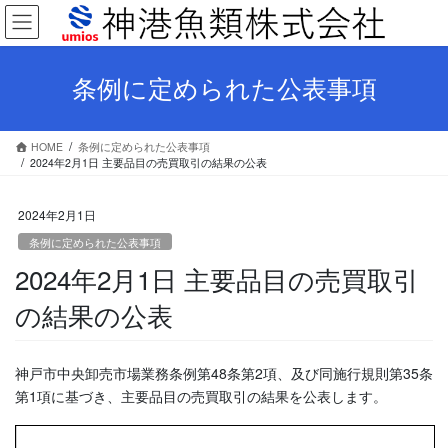
コ
ナ
ン
ビ
テ
ゲ
ン
ー
条例に定められた公表事項
ツ
シ
へ
ョ
ス
ン
HOME
条例に定められた公表事項
キ
に
2024年2月1日 主要品目の売買取引の結果の公表
ッ
移
プ
動
2024年2月1日
条例に定められた公表事項
2024年2月1日 主要品目の売買取引
の結果の公表
神戸市中央卸売市場業務条例第48条第2項、及び同施行規則第35条
第1項に基づき、主要品目の売買取引の結果を公表します。