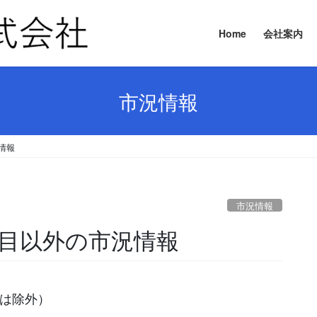
Home
会社案内
市況情報
況情報
市況情報
要品目以外の市況情報
等は除外）