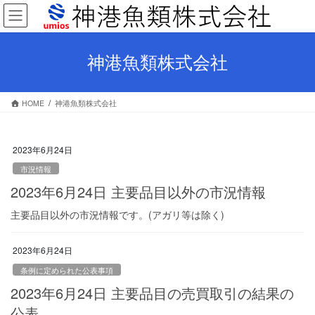
コ
ナ
ン
ビ
テ
ゲ
ン
ー
神港魚類株式会社
ツ
シ
へ
ョ
ス
ン
HOME
神港魚類株式会社
キ
に
ッ
移
プ
動
2023年6月24日
市況情報
2023年6月24日 主要品目以外の市況情報
主要品目以外の市況情報です。(アガリ等は除く)
2023年6月24日
条例に定められた公表事項
2023年6月24日 主要品目の売買取引の結果の
公表