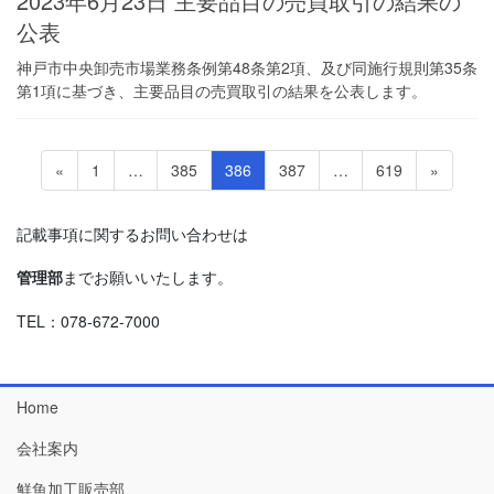
2023年6月23日 主要品目の売買取引の結果の
公表
神戸市中央卸売市場業務条例第48条第2項、及び同施行規則第35条
第1項に基づき、主要品目の売買取引の結果を公表します。
投
固
固
固
固
固
«
1
…
385
386
387
…
619
»
稿
定
定
定
定
定
ペ
ペ
ペ
ペ
ペ
の
記載事項に関するお問い合わせは
ー
ー
ー
ー
ー
ペ
ジ
ジ
ジ
ジ
ジ
管理部
までお願いいたします。
ー
ジ
TEL：078-672-7000
送
り
Home
会社案内
鮮魚加工販売部