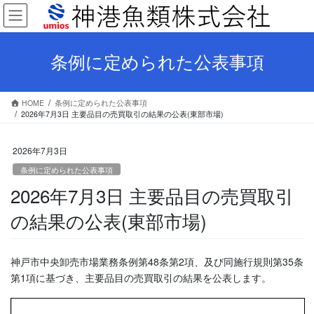
コ
ナ
ン
ビ
テ
ゲ
ン
ー
条例に定められた公表事項
ツ
シ
へ
ョ
ス
ン
HOME
条例に定められた公表事項
キ
に
2026年7月3日 主要品目の売買取引の結果の公表(東部市場)
ッ
移
プ
動
2026年7月3日
条例に定められた公表事項
2026年7月3日 主要品目の売買取引
の結果の公表(東部市場)
神戸市中央卸売市場業務条例第48条第2項、及び同施行規則第35条
第1項に基づき、主要品目の売買取引の結果を公表します。