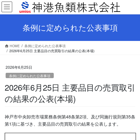
コ
ナ
ン
ビ
テ
ゲ
ン
ー
条例に定められた公表事項
ツ
シ
へ
ョ
ス
ン
HOME
条例に定められた公表事項
キ
に
2026年6月25日 主要品目の売買取引の結果の公表(本場)
ッ
移
プ
動
2026年6月25日
条例に定められた公表事項
2026年6月25日 主要品目の売買取引
の結果の公表(本場)
神戸市中央卸売市場業務条例第48条第2項、及び同施行規則第35条
第1項に基づき、主要品目の売買取引の結果を公表します。