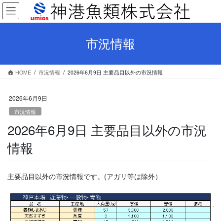
コ
ナ
ン
ビ
テ
ゲ
ン
ー
市況情報
ツ
シ
へ
ョ
ス
ン
HOME
市況情報
2026年6月9日 主要品目以外の市況情報
キ
に
ッ
移
プ
動
2026年6月9日
市況情報
2026年6月9日 主要品目以外の市況
情報
主要品目以外の市況情報です。(アガリ等は除外）