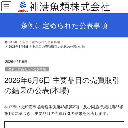
コ
ナ
ン
ビ
テ
ゲ
ン
ー
条例に定められた公表事項
ツ
シ
へ
ョ
ス
ン
HOME
条例に定められた公表事項
キ
に
2026年6月6日 主要品目の売買取引の結果の公表(本場)
ッ
移
プ
動
2026年6月6日
条例に定められた公表事項
2026年6月6日 主要品目の売買取引
の結果の公表(本場)
神戸市中央卸売市場業務条例第48条第2項、及び同施行規則第35条
第1項に基づき、主要品目の売買取引の結果を公表します。