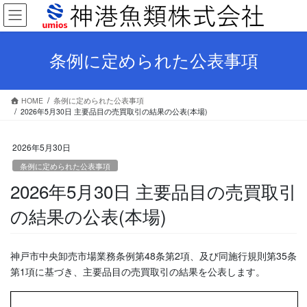
コ
ナ
ン
ビ
テ
ゲ
ン
ー
条例に定められた公表事項
ツ
シ
へ
ョ
ス
ン
HOME
条例に定められた公表事項
キ
に
2026年5月30日 主要品目の売買取引の結果の公表(本場)
ッ
移
プ
動
2026年5月30日
条例に定められた公表事項
2026年5月30日 主要品目の売買取引
の結果の公表(本場)
神戸市中央卸売市場業務条例第48条第2項、及び同施行規則第35条
第1項に基づき、主要品目の売買取引の結果を公表します。