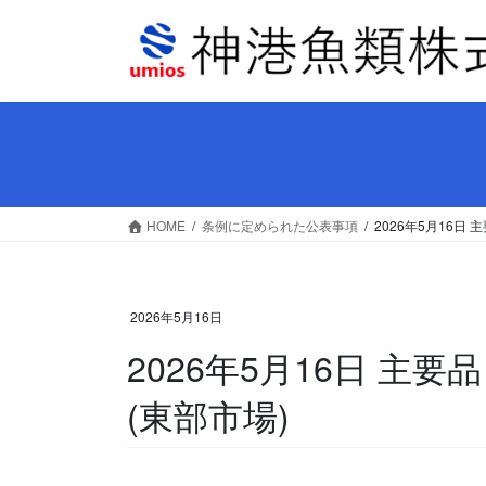
コ
ナ
ン
ビ
テ
ゲ
ン
ー
ツ
シ
へ
ョ
ス
ン
キ
に
ッ
移
HOME
条例に定められた公表事項
2026年5月16日
プ
動
2026年5月16日
2026年5月16日 主
(東部市場)