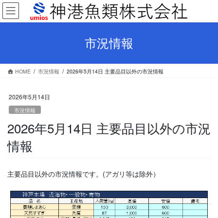
コ
ナ
ン
ビ
テ
ゲ
ン
ー
市況情報
ツ
シ
へ
ョ
ス
ン
HOME
市況情報
2026年5月14日 主要品目以外の市況情報
キ
に
ッ
移
プ
動
2026年5月14日
市況情報
2026年5月14日 主要品目以外の市況
情報
主要品目以外の市況情報です。(アガリ等は除外）