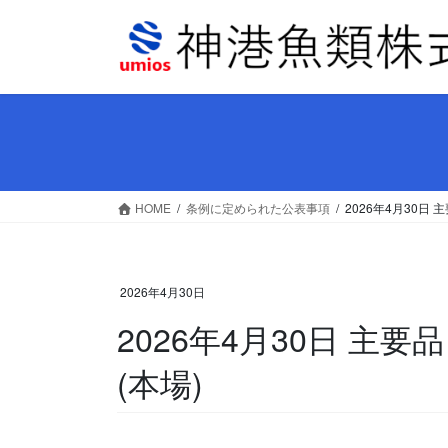
コ
ナ
ン
ビ
テ
ゲ
ン
ー
ツ
シ
へ
ョ
ス
ン
キ
に
ッ
移
HOME
条例に定められた公表事項
2026年4月30日
プ
動
2026年4月30日
2026年4月30日 主
(本場)