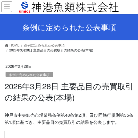
コ
ナ
ン
ビ
テ
ゲ
ン
ー
条例に定められた公表事項
ツ
シ
へ
ョ
ス
ン
HOME
条例に定められた公表事項
キ
に
2026年3月28日 主要品目の売買取引の結果の公表(本場)
ッ
移
プ
動
2026年3月28日
条例に定められた公表事項
2026年3月28日 主要品目の売買取引
の結果の公表(本場)
神戸市中央卸売市場業務条例第48条第2項、及び同施行規則第35条
第1項に基づき、主要品目の売買取引の結果を公表します。