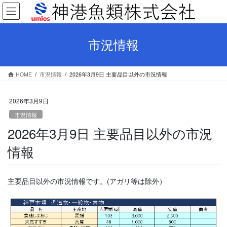
コ
ナ
ン
ビ
テ
ゲ
ン
ー
市況情報
ツ
シ
へ
ョ
ス
ン
HOME
市況情報
2026年3月9日 主要品目以外の市況情報
キ
に
ッ
移
プ
動
2026年3月9日
市況情報
2026年3月9日 主要品目以外の市況
情報
主要品目以外の市況情報です。(アガリ等は除外）