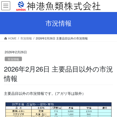
コ
ナ
ン
ビ
テ
ゲ
ン
ー
市況情報
ツ
シ
へ
ョ
ス
ン
HOME
市況情報
2026年2月26日 主要品目以外の市況情報
キ
に
ッ
移
プ
動
2026年2月26日
市況情報
2026年2月26日 主要品目以外の市況
情報
主要品目以外の市況情報です。(アガリ等は除外）