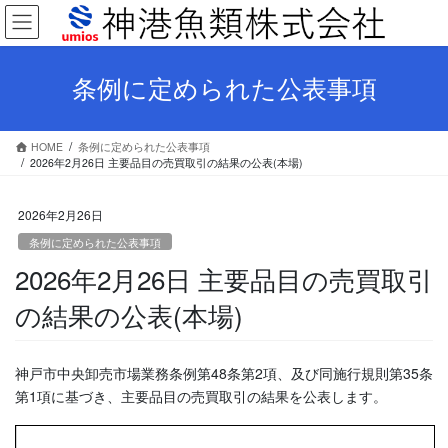
コ
ナ
ン
ビ
テ
ゲ
ン
ー
条例に定められた公表事項
ツ
シ
へ
ョ
ス
ン
HOME
条例に定められた公表事項
キ
に
2026年2月26日 主要品目の売買取引の結果の公表(本場)
ッ
移
プ
動
2026年2月26日
条例に定められた公表事項
2026年2月26日 主要品目の売買取引
の結果の公表(本場)
神戸市中央卸売市場業務条例第48条第2項、及び同施行規則第35条
第1項に基づき、主要品目の売買取引の結果を公表します。