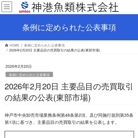
コ
ナ
ン
ビ
テ
ゲ
ン
ー
条例に定められた公表事項
ツ
シ
へ
ョ
ス
ン
HOME
条例に定められた公表事項
キ
に
2026年2月20日 主要品目の売買取引の結果の公表(東部市場)
ッ
移
プ
動
2026年2月20日
条例に定められた公表事項
2026年2月20日 主要品目の売買取引
の結果の公表(東部市場)
神戸市中央卸売市場業務条例第48条第2項、及び同施行規則第35条
第1項に基づき、主要品目の売買取引の結果を公表します。