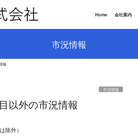
Home
会社案内
市況情報
況情報
市況情報
要品目以外の市況情報
等は除外）