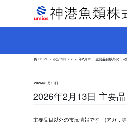
コ
ナ
ン
ビ
テ
ゲ
ン
ー
ツ
シ
へ
ョ
ス
ン
キ
に
ッ
移
HOME
市況情報
2026年2月13日 主要品目以外の市
プ
動
2026年2月13日
2026年2月13日 主
主要品目以外の市況情報です。(アガリ