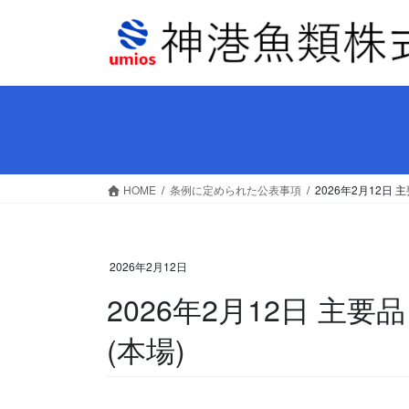
コ
ナ
ン
ビ
テ
ゲ
ン
ー
ツ
シ
へ
ョ
ス
ン
キ
に
ッ
移
HOME
条例に定められた公表事項
2026年2月12日
プ
動
2026年2月12日
2026年2月12日 主
(本場)