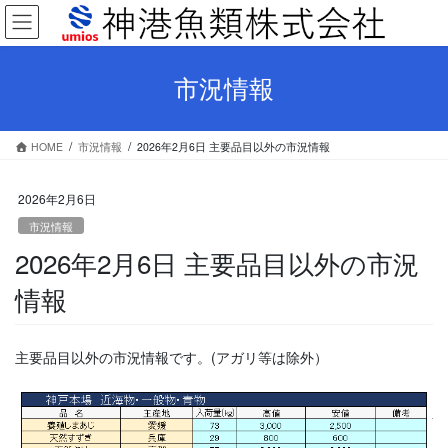
コ
ナ
ン
ビ
テ
ゲ
ン
ー
市況情報
ツ
シ
へ
ョ
ス
ン
HOME
市況情報
2026年2月6日 主要品目以外の市況情報
キ
に
ッ
移
プ
動
2026年2月6日
市況情報
2026年2月6日 主要品目以外の市況
情報
主要品目以外の市況情報です。(アガリ等は除外）