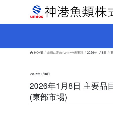
コ
ナ
ン
ビ
テ
ゲ
ン
ー
ツ
シ
へ
ョ
ス
ン
キ
に
ッ
移
HOME
条例に定められた公表事項
2026年1月8日 
プ
動
2026年1月8日
2026年1月8日 主
(東部市場)