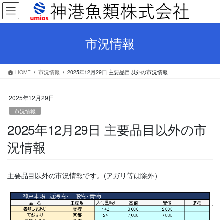
コ
ナ
ン
ビ
テ
ゲ
ン
ー
市況情報
ツ
シ
へ
ョ
ス
ン
HOME
市況情報
2025年12月29日 主要品目以外の市況情報
キ
に
ッ
移
プ
動
2025年12月29日
市況情報
2025年12月29日 主要品目以外の市
況情報
主要品目以外の市況情報です。(アガリ等は除外）