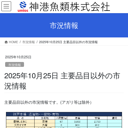
コ
ナ
ン
ビ
テ
ゲ
ン
ー
市況情報
ツ
シ
へ
ョ
ス
ン
HOME
市況情報
2025年10月25日 主要品目以外の市況情報
キ
に
ッ
移
プ
動
2025年10月25日
市況情報
2025年10月25日 主要品目以外の市
況情報
主要品目以外の市況情報です。(アガリ等は除外）