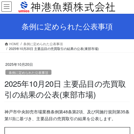
コ
ナ
ン
ビ
テ
ゲ
ン
ー
条例に定められた公表事項
ツ
シ
へ
ョ
ス
ン
HOME
条例に定められた公表事項
キ
に
2025年10月20日 主要品目の売買取引の結果の公表(東部市場)
ッ
移
プ
動
2025年10月20日
条例に定められた公表事項
2025年10月20日 主要品目の売買取
引の結果の公表(東部市場)
神戸市中央卸売市場業務条例第48条第2項、及び同施行規則第35条
第1項に基づき、主要品目の売買取引の結果を公表します。