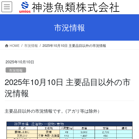
コ
ナ
ン
ビ
テ
ゲ
ン
ー
市況情報
ツ
シ
へ
ョ
ス
ン
HOME
市況情報
2025年10月10日 主要品目以外の市況情報
キ
に
ッ
移
プ
動
2025年10月10日
市況情報
2025年10月10日 主要品目以外の市
況情報
主要品目以外の市況情報です。(アガリ等は除外）