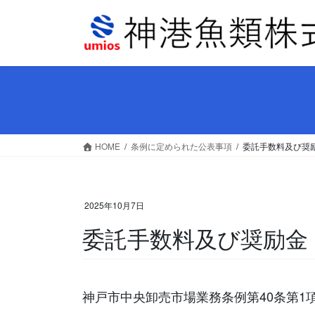
コ
ナ
ン
ビ
テ
ゲ
ン
ー
ツ
シ
へ
ョ
ス
ン
キ
に
ッ
移
HOME
条例に定められた公表事項
委託手数料及び奨励金
プ
動
2025年10月7日
委託手数料及び奨励金 2
神戸市中央卸売市場業務条例第40条第1項