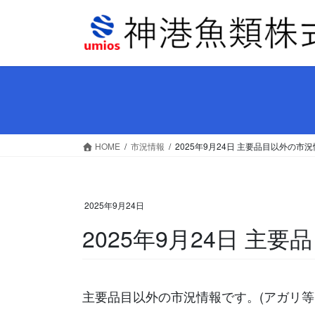
コ
ナ
ン
ビ
テ
ゲ
ン
ー
ツ
シ
へ
ョ
ス
ン
キ
に
ッ
移
HOME
市況情報
2025年9月24日 主要品目以外の市
プ
動
2025年9月24日
2025年9月24日 主
主要品目以外の市況情報です。(アガリ