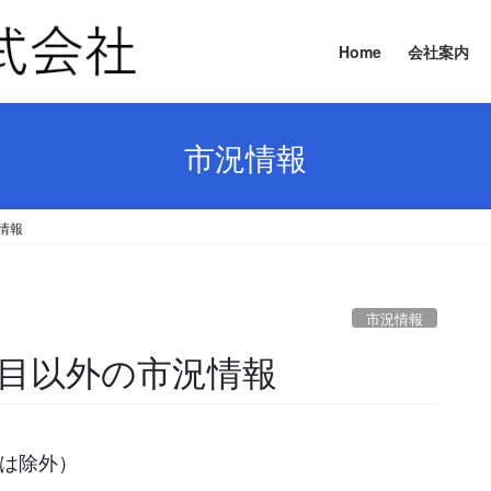
Home
会社案内
市況情報
況情報
市況情報
要品目以外の市況情報
等は除外）