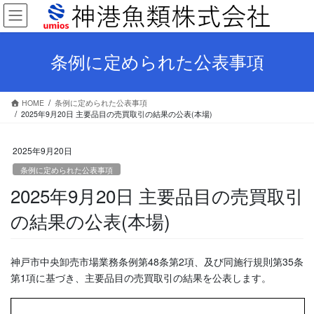
コ
ナ
ン
ビ
テ
ゲ
ン
ー
条例に定められた公表事項
ツ
シ
へ
ョ
ス
ン
HOME
条例に定められた公表事項
キ
に
2025年9月20日 主要品目の売買取引の結果の公表(本場)
ッ
移
プ
動
2025年9月20日
条例に定められた公表事項
2025年9月20日 主要品目の売買取引
の結果の公表(本場)
神戸市中央卸売市場業務条例第48条第2項、及び同施行規則第35条
第1項に基づき、主要品目の売買取引の結果を公表します。