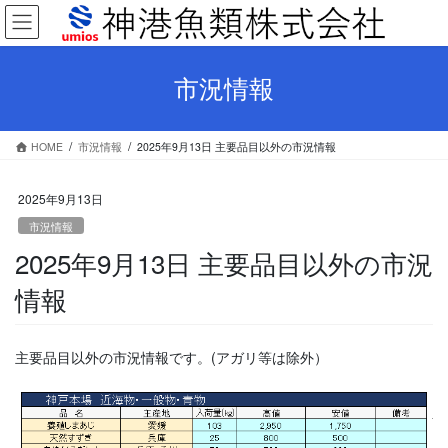
コ
ナ
ン
ビ
テ
ゲ
ン
ー
市況情報
ツ
シ
へ
ョ
ス
ン
HOME
市況情報
2025年9月13日 主要品目以外の市況情報
キ
に
ッ
移
プ
動
2025年9月13日
市況情報
2025年9月13日 主要品目以外の市況
情報
主要品目以外の市況情報です。(アガリ等は除外）