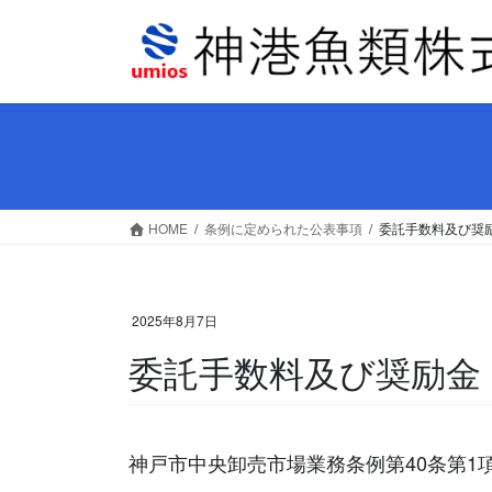
コ
ナ
ン
ビ
テ
ゲ
ン
ー
ツ
シ
へ
ョ
ス
ン
キ
に
ッ
移
HOME
条例に定められた公表事項
委託手数料及び奨励金
プ
動
2025年8月7日
委託手数料及び奨励金 2
神戸市中央卸売市場業務条例第40条第1項