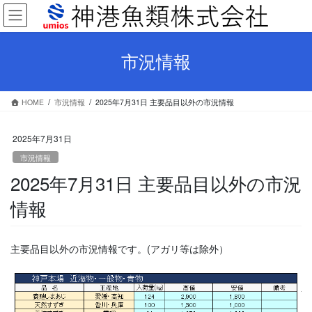
コ
ナ
ン
ビ
テ
ゲ
ン
ー
市況情報
ツ
シ
へ
ョ
ス
ン
HOME
市況情報
2025年7月31日 主要品目以外の市況情報
キ
に
ッ
移
プ
動
2025年7月31日
市況情報
2025年7月31日 主要品目以外の市況
情報
主要品目以外の市況情報です。(アガリ等は除外）