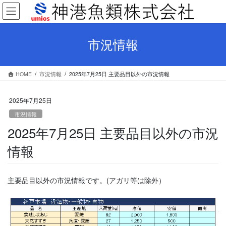
コ
ナ
ン
ビ
テ
ゲ
ン
ー
市況情報
ツ
シ
へ
ョ
ス
ン
HOME
市況情報
2025年7月25日 主要品目以外の市況情報
キ
に
ッ
移
プ
動
2025年7月25日
市況情報
2025年7月25日 主要品目以外の市況
情報
主要品目以外の市況情報です。(アガリ等は除外）