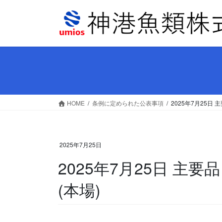
コ
ナ
ン
ビ
テ
ゲ
ン
ー
ツ
シ
へ
ョ
ス
ン
キ
に
ッ
移
HOME
条例に定められた公表事項
2025年7月25日
プ
動
2025年7月25日
2025年7月25日 主
(本場)