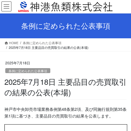
コ
ナ
ン
ビ
テ
ゲ
ン
ー
条例に定められた公表事項
ツ
シ
へ
ョ
ス
ン
HOME
条例に定められた公表事項
キ
に
2025年7月18日 主要品目の売買取引の結果の公表(本場)
ッ
移
プ
動
2025年7月18日
条例に定められた公表事項
2025年7月18日 主要品目の売買取引
の結果の公表(本場)
神戸市中央卸売市場業務条例第48条第2項、及び同施行規則第35条
第1項に基づき、主要品目の売買取引の結果を公表します。