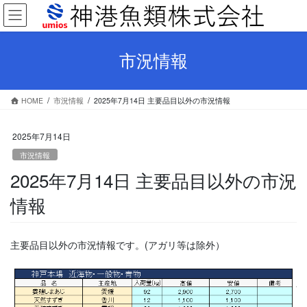
コ
ナ
ン
ビ
テ
ゲ
ン
ー
市況情報
ツ
シ
へ
ョ
ス
ン
HOME
市況情報
2025年7月14日 主要品目以外の市況情報
キ
に
ッ
移
プ
動
2025年7月14日
市況情報
2025年7月14日 主要品目以外の市況
情報
主要品目以外の市況情報です。(アガリ等は除外）