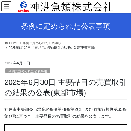
コ
ナ
ン
ビ
テ
ゲ
ン
ー
条例に定められた公表事項
ツ
シ
へ
ョ
ス
ン
HOME
条例に定められた公表事項
キ
に
2025年6月30日 主要品目の売買取引の結果の公表(東部市場)
ッ
移
プ
動
2025年6月30日
条例に定められた公表事項
2025年6月30日 主要品目の売買取引
の結果の公表(東部市場)
神戸市中央卸売市場業務条例第48条第2項、及び同施行規則第35条
第1項に基づき、主要品目の売買取引の結果を公表します。