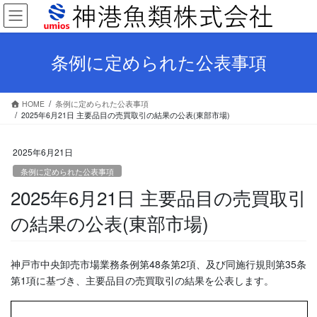
コ
ナ
ン
ビ
テ
ゲ
ン
ー
条例に定められた公表事項
ツ
シ
へ
ョ
ス
ン
HOME
条例に定められた公表事項
キ
に
2025年6月21日 主要品目の売買取引の結果の公表(東部市場)
ッ
移
プ
動
2025年6月21日
条例に定められた公表事項
2025年6月21日 主要品目の売買取引
の結果の公表(東部市場)
神戸市中央卸売市場業務条例第48条第2項、及び同施行規則第35条
第1項に基づき、主要品目の売買取引の結果を公表します。