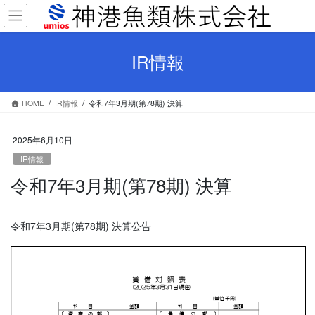
コ
ナ
ン
ビ
テ
ゲ
ン
ー
IR情報
ツ
シ
へ
ョ
ス
ン
HOME
IR情報
令和7年3月期(第78期) 決算
キ
に
ッ
移
プ
動
2025年6月10日
IR情報
令和7年3月期(第78期) 決算
令和7年3月期(第78期) 決算公告