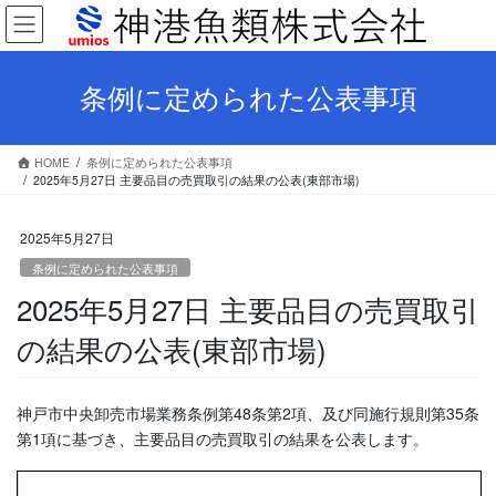
コ
ナ
ン
ビ
テ
ゲ
ン
ー
条例に定められた公表事項
ツ
シ
へ
ョ
ス
ン
HOME
条例に定められた公表事項
キ
に
2025年5月27日 主要品目の売買取引の結果の公表(東部市場)
ッ
移
プ
動
2025年5月27日
条例に定められた公表事項
2025年5月27日 主要品目の売買取引
の結果の公表(東部市場)
神戸市中央卸売市場業務条例第48条第2項、及び同施行規則第35条
第1項に基づき、主要品目の売買取引の結果を公表します。