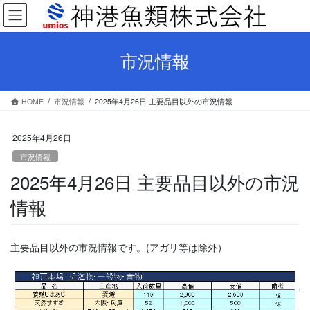
コ
ナ
ン
ビ
テ
ゲ
ン
ー
市況情報
ツ
シ
へ
ョ
ス
ン
HOME
市況情報
2025年4月26日 主要品目以外の市況情報
キ
に
ッ
移
プ
動
2025年4月26日
市況情報
2025年4月26日 主要品目以外の市況
情報
主要品目以外の市況情報です。(アガリ等は除外）