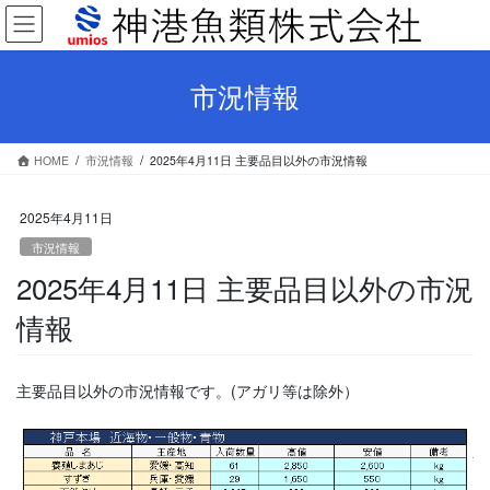
コ
ナ
ン
ビ
テ
ゲ
ン
ー
市況情報
ツ
シ
へ
ョ
ス
ン
HOME
市況情報
2025年4月11日 主要品目以外の市況情報
キ
に
ッ
移
プ
動
2025年4月11日
市況情報
2025年4月11日 主要品目以外の市況
情報
主要品目以外の市況情報です。(アガリ等は除外）