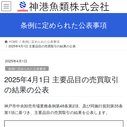
コ
ナ
ン
ビ
テ
ゲ
ン
ー
条例に定められた公表事項
ツ
シ
へ
ョ
ス
ン
HOME
条例に定められた公表事項
キ
に
2025年4月1日 主要品目の売買取引の結果の公表
ッ
移
プ
動
2025年4月1日
条例に定められた公表事項
2025年4月1日 主要品目の売買取引
の結果の公表
神戸市中央卸売市場業務条例第48条第2項、及び同施行規則第35条
第1項に基づき、主要品目の売買取引の結果を公表します。