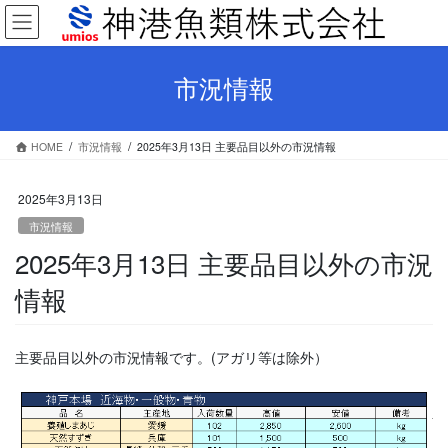
コ
ナ
ン
ビ
テ
ゲ
ン
ー
市況情報
ツ
シ
へ
ョ
ス
ン
HOME
市況情報
2025年3月13日 主要品目以外の市況情報
キ
に
ッ
移
プ
動
2025年3月13日
市況情報
2025年3月13日 主要品目以外の市況
情報
主要品目以外の市況情報です。(アガリ等は除外）