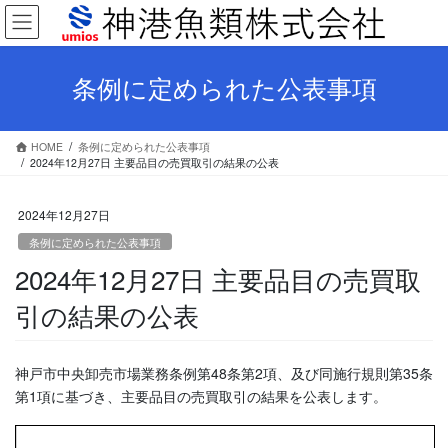
コ
ナ
ン
ビ
テ
ゲ
ン
ー
条例に定められた公表事項
ツ
シ
へ
ョ
ス
ン
HOME
条例に定められた公表事項
キ
に
2024年12月27日 主要品目の売買取引の結果の公表
ッ
移
プ
動
2024年12月27日
条例に定められた公表事項
2024年12月27日 主要品目の売買取
引の結果の公表
神戸市中央卸売市場業務条例第48条第2項、及び同施行規則第35条
第1項に基づき、主要品目の売買取引の結果を公表します。